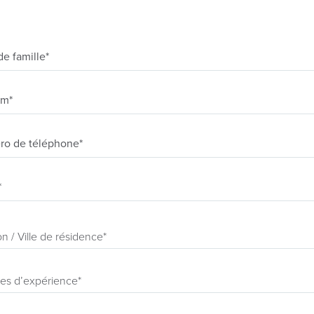
e famille*
om*
o de téléphone*
*