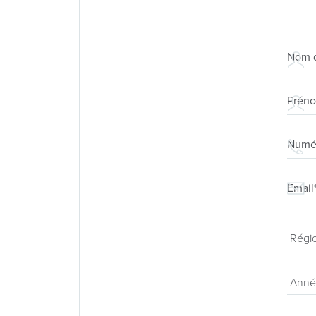
Nom d
Prén
Numér
Email