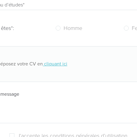
 êtes
*:
Homme
F
éposez votre CV en
cliquant ici
 message
J’accepte les
conditions générales d’utilisation